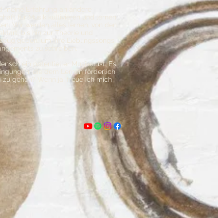
nd meine Erfahrung an andere
haft für Musik kultivieren und lernen
en. Wir werden alles lernen, von den
tart, bis hin zur Theorie und
tzeug geben, um Ihre Lieblingssongs
rangements zu schreiben.
nsch ein potentieller Musiker ist. Es
ingungen, die dem Lernen förderlich
g zu gehen? Wenn ja, freue ich mich