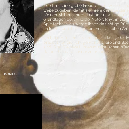
Es ist mir eine große Freude, mein Wissen u
weiterzugeben, damit sie ihre eigene Leidensc
können, sich mit ihrem Instrument auszudrück
Grundlagen der Akkorde, Noten, Rhythmus, Tak
Spieltechnik. Ich werde Ihnen das nötige Rüs
zu lernen und Ihre eigenen musikalischen Ar
Ich bin der festen Überzeugung, dass jeder Me
braucht nur die richtige Atmosphäre und Bed
sind. Sind Sie bereit, Ihren musikalischen We
darauf, Sie bald kennenzulernen!
KONTAKT