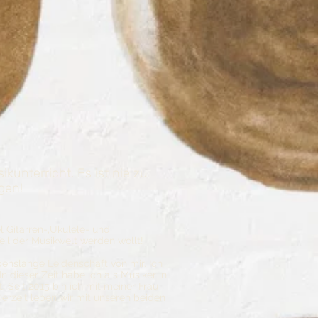
kunterricht. Es ist nie zu
gen!
l Gitarren-,Ukulele- und
Teil der Musikwelt werden wollt!
benslange Leidenschaft von mir. Ich
In dieser Zeit habe ich als Musiker in
 Seit 2015 bin ich mit meiner Frau
rzeit leben wir mit unseren beiden