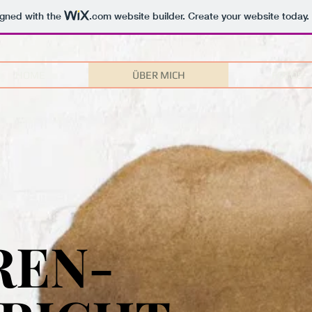
igned with the
.com
website builder. Create your website today.
HOME
ÜBER MICH
FOTOS
REN-
REN-